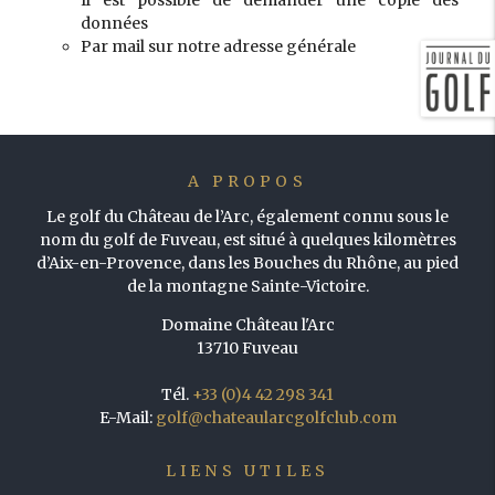
Il est possible de demander une copie des
données
Par mail sur notre adresse générale
A PROPOS
Le golf du Château de l’Arc, également connu sous le
nom du golf de Fuveau, est situé à quelques kilomètres
d’Aix-en-Provence, dans les Bouches du Rhône, au pied
de la montagne Sainte-Victoire.
Domaine Château l'Arc
13710 Fuveau
Tél.
+33 (0)4 42 298 341
E-Mail:
golf@chateaularcgolfclub.com
LIENS UTILES