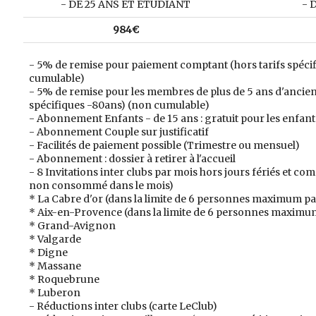
- DE 25 ANS ET ÉTUDIANT
- 
984€
- 5% de remise pour paiement comptant (hors tarifs spéci
cumulable)
- 5% de remise pour les membres de plus de 5 ans d'ancien
spécifiques -80ans) (non cumulable)
- Abonnement Enfants - de 15 ans : gratuit pour les enfan
- Abonnement Couple sur justificatif
- Facilités de paiement possible (Trimestre ou mensuel)
- Abonnement : dossier à retirer à l'accueil
- 8 Invitations inter clubs par mois hors jours fériés et com
non consommé dans le mois)
* La Cabre d'or (dans la limite de 6 personnes maximum pa
* Aix-en-Provence (dans la limite de 6 personnes maximum
* Grand-Avignon
* Valgarde
* Digne
* Massane
* Roquebrune
* Luberon
- Réductions inter clubs (carte LeClub)