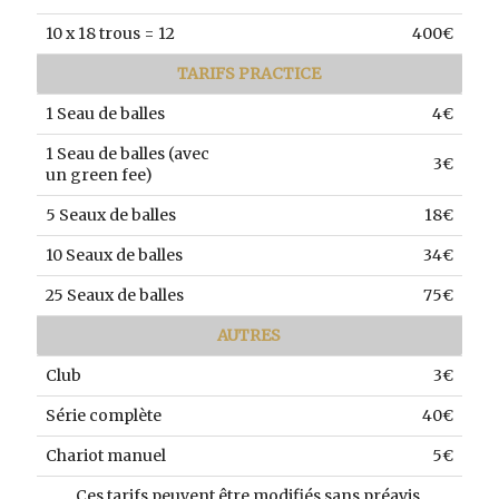
10 x 18 trous = 12
400€
TARIFS PRACTICE
1 Seau de balles
4€
1 Seau de balles (avec
3€
un green fee)
5 Seaux de balles
18€
10 Seaux de balles
34€
25 Seaux de balles
75€
AUTRES
Club
3€
Série complète
40€
Chariot manuel
5€
Ces tarifs peuvent être modifiés sans préavis.