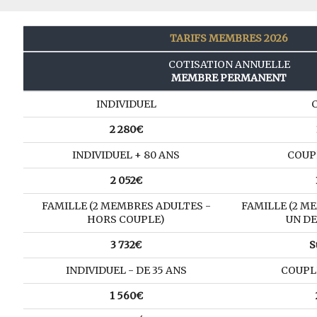
TARIFS MEMBRES 2026
COTISATION ANNUELLE
MEMBRE PERMANENT
INDIVIDUEL
2 280€
INDIVIDUEL + 80 ANS
COUP
2 052€
FAMILLE (2 MEMBRES ADULTES -
FAMILLE (2 ME
HORS COUPLE)
UN D
3 732€
S
INDIVIDUEL - DE 35 ANS
COUPLE
1 560€