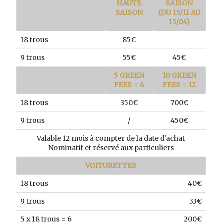
HAUTE
SAISON
SAISON
(DU 15/11 AU
15/04)
18 trous
85€
9 trous
55€
45€
5 GREEN
10 GREEN
FEES = 6
FEES = 12
18 trous
350€
700€
9 trous
/
450€
Valable 12 mois à compter de la date d'achat
Nominatif et réservé aux particuliers
VOITURETTES
18 trous
40€
9 trous
33€
5 x 18 trous = 6
200€