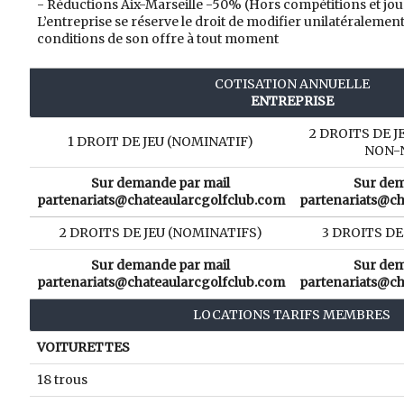
- Réductions Aix-Marseille -50% (Hors compétitions et jour
L’entreprise se réserve le droit de modifier unilatéralement l
conditions de son offre à tout moment
COTISATION ANNUELLE
ENTREPRISE
2 DROITS DE J
1 DROIT DE JEU (NOMINATIF)
NON-
Sur demande par mail
Sur dem
partenariats@chateaularcgolfclub.com
partenariats@ch
2 DROITS DE JEU (NOMINATIFS)
3 DROITS DE
Sur demande par mail
Sur dem
partenariats@chateaularcgolfclub.com
partenariats@ch
LOCATIONS TARIFS MEMBRES
VOITURETTES
18 trous