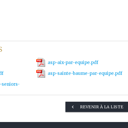
S
asp-aix-par-equipe.pdf
df
asp-sainte-baume-par-equipe.pdf
-seniors-
f
keyboard_arrow_left
REVENIR À LA LISTE