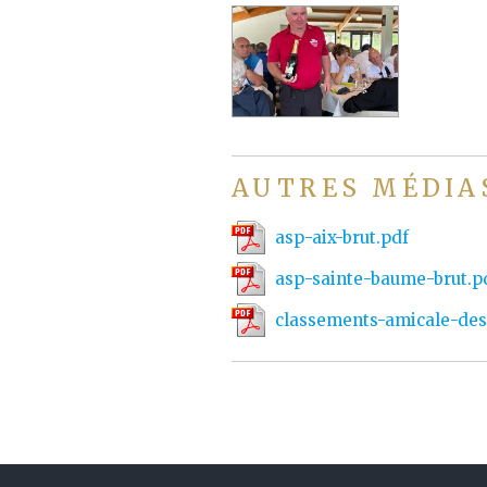
AUTRES MÉDIA
asp-aix-brut.pdf
asp-sainte-baume-brut.p
classements-amicale-des
de-provence-fin-avril.pd