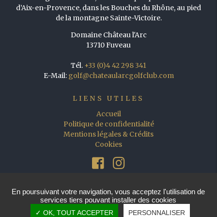
d’Aix-en-Provence, dans les Bouches du Rhône, au pied
de la montagne Sainte-Victoire.
Domaine Château l'Arc
13710 Fuveau
Tél.
+33 (0)4 42 298 341
E-Mail:
golf@chateaularcgolfclub.com
LIENS UTILES
Accueil
Politique de confidentialité
Mentions légales & Crédits
Cookies
En poursuivant votre navigation, vous acceptez l'utilisation de
services tiers pouvant installer des cookies
Copyright © 2026 - Château l'Arc Golf Club. Tous droits
réservés.
✓ OK, TOUT ACCEPTER
PERSONNALISER