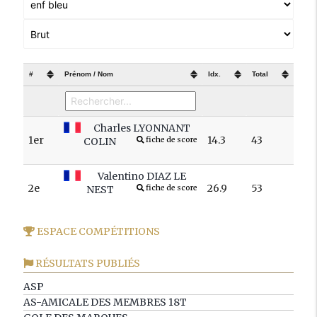
#
Prénom / Nom
Idx.
Total
Charles LYONNANT
1er
14.3
43
COLIN
fiche de score
Valentino DIAZ LE
2e
26.9
53
NEST
fiche de score
ESPACE COMPÉTITIONS
RÉSULTATS PUBLIÉS
ASP
AS-AMICALE DES MEMBRES 18T