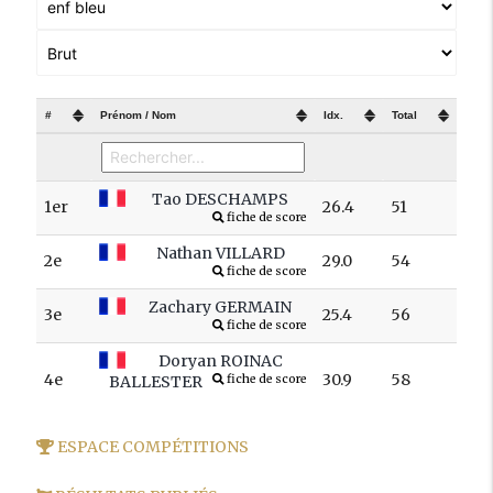
#
Prénom / Nom
Idx.
Total
Tao DESCHAMPS
1er
26.4
51
fiche de score
Nathan VILLARD
2e
29.0
54
fiche de score
Zachary GERMAIN
3e
25.4
56
fiche de score
Doryan ROINAC
4e
30.9
58
BALLESTER
fiche de score
ESPACE COMPÉTITIONS