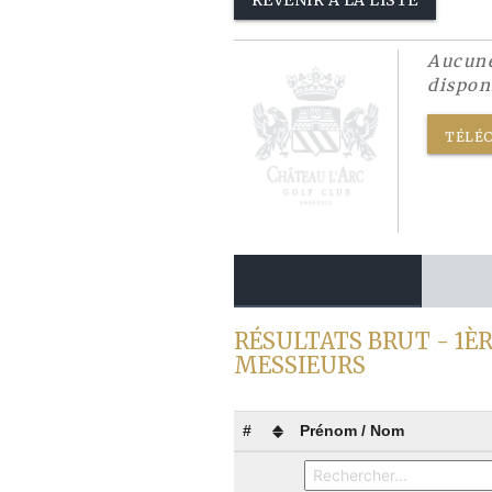
REVENIR À LA LISTE
Aucune
dispon
TÉLÉC
RÉSULTATS
RÉSULTATS BRUT - 1ÈR
MESSIEURS
#
Prénom / Nom