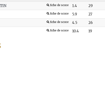
TIN
fiche de score
1.4
29
fiche de score
5.9
27
fiche de score
4.5
26
fiche de score
10.4
19
S