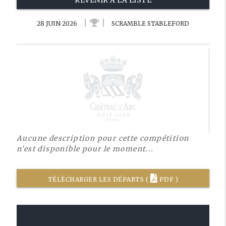
REVENIR À LA LISTE
28 JUIN 2026
SCRAMBLE STABLEFORD
Aucune description pour cette compétition
n'est disponible pour le moment...
TÉLÉCHARGER LES DÉPARTS (
PDF )
RÉSULTATS