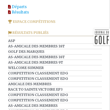
Départs
Résultats
ESPACE COMPÉTITIONS
RÉSULTATS PUBLIÉS
ASP
AS-AMICALE DES MEMBRES 18T
GOLF DES MARQUES
AS-AMICALE DES MEMBRES 18T
AS-AMICALE DES MEMBRES 9T
WELCOME SUMMER
COMPETITION CLASSEMENT EDG
COMPETITION CLASSEMENT EDG
AMICALE DES MEMBRES
RACE TO SAINTE VICTOIRE EP3
COMPETITION CLASSEMENT EDG
COMPETITION CLASSEMENT EDG
AS-AMICALE DES MEMBRES