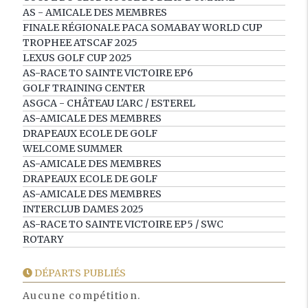
AS - AMICALE DES MEMBRES
FINALE RÉGIONALE PACA SOMABAY WORLD CUP
TROPHEE ATSCAF 2025
LEXUS GOLF CUP 2025
AS-RACE TO SAINTE VICTOIRE EP6
GOLF TRAINING CENTER
ASGCA - CHÂTEAU L'ARC / ESTEREL
AS-AMICALE DES MEMBRES
DRAPEAUX ECOLE DE GOLF
WELCOME SUMMER
AS-AMICALE DES MEMBRES
DRAPEAUX ECOLE DE GOLF
AS-AMICALE DES MEMBRES
INTERCLUB DAMES 2025
AS-RACE TO SAINTE VICTOIRE EP5 / SWC
ROTARY
DÉPARTS PUBLIÉS
Aucune compétition.