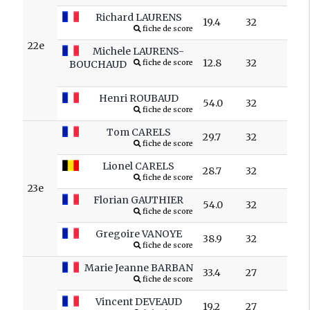
Richard LAURENS
19.4
32
fiche de score
22e
Michele LAURENS-
12.8
32
BOUCHAUD
fiche de score
Henri ROUBAUD
54.0
32
fiche de score
Tom CARELS
29.7
32
fiche de score
Lionel CARELS
28.7
32
fiche de score
23e
Florian GAUTHIER
54.0
32
fiche de score
Gregoire VANOYE
38.9
32
fiche de score
Marie Jeanne BARBAN
33.4
27
fiche de score
Vincent DEVEAUD
19.2
27