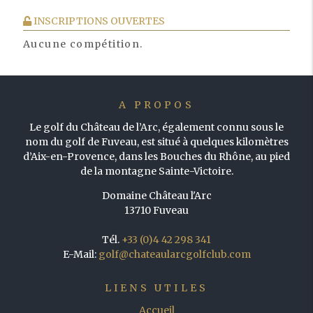
INSCRIPTIONS OUVERTES
Aucune compétition.
A PROPOS
Le golf du Château de l’Arc, également connu sous le
nom du golf de Fuveau, est situé à quelques kilomètres
d’Aix-en-Provence, dans les Bouches du Rhône, au pied
de la montagne Sainte-Victoire.
Domaine Château l'Arc
13710 Fuveau
Tél.
+33 (0)4 42 298 341
E-Mail:
golf@chateaularcgolfclub.com
LIENS UTILES
Accueil